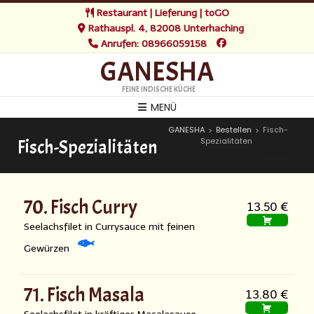
Restaurant | Lieferung | toGO
Rathauspl. 4, 82008 Unterhaching
Anrufen: 08966059158
GANESHA
FEINE INDISCHE KÜCHE
MENÜ
GANESHA
Bestellen
Fisch-
>
>
Spezialitäten
Fisch-Spezialitäten
70. Fisch Curry
13.50 €
Seelachsfilet in Currysauce mit feinen
Gewürzen
71. Fisch Masala
13.80 €