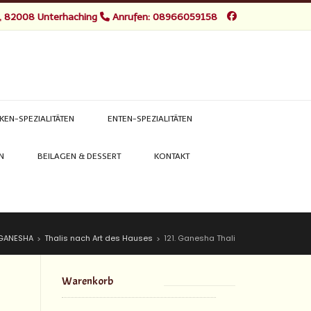
, 82008 Unterhaching
Anrufen: 08966059158
KEN-SPEZIALITÄTEN
ENTEN-SPEZIALITÄTEN
N
BEILAGEN & DESSERT
KONTAKT
GANESHA
Thalis nach Art des Hauses
121. Ganesha Thali
>
>
Warenkorb